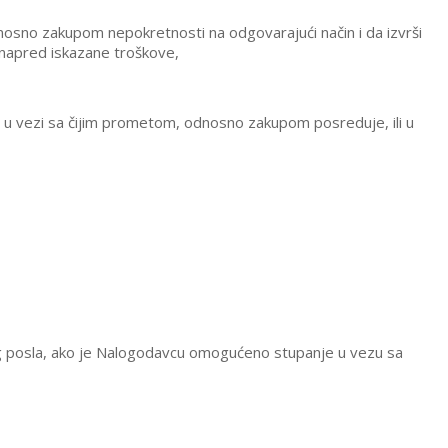
dnosno zakupom nepokretnosti na odgovarajući način i da izvrši
napred iskazane troškove,
 u vezi sa čijim prometom, odnosno zakupom posreduje, ili u
og posla, ako je Nalogodavcu omogućeno stupanje u vezu sa