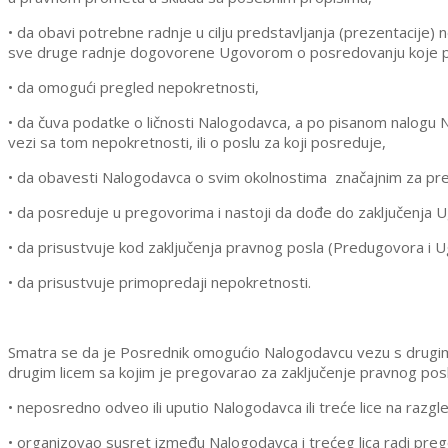
• da obavi potrebne radnje u cilju predstavljanja (prezentacije)
sve druge radnje dogovorene Ugovorom o posredovanju koje pre
• da omogući pregled nepokretnosti,
• da čuva podatke o ličnosti Nalogodavca, a po pisanom nalogu 
vezi sa tom nepokretnosti, ili o poslu za koji posreduje,
• da obavesti Nalogodavca o svim okolnostima
značajnim za pr
• da posreduje u pregovorima i nastoji da dođe do zaključenja 
• da prisustvuje kod zaključenja pravnog posla (Predugovora i 
• da prisustvuje primopredaji nepokretnosti.
Smatra se da je Posrednik omogućio Nalogodavcu vezu s drugim l
drugim licem sa kojim je pregovarao za zaključenje pravnog posl
• neposredno odveo ili uputio Nalogodavca ili treće lice na raz
• organizovao susret između Nalogodavca i trećeg lica radi preg