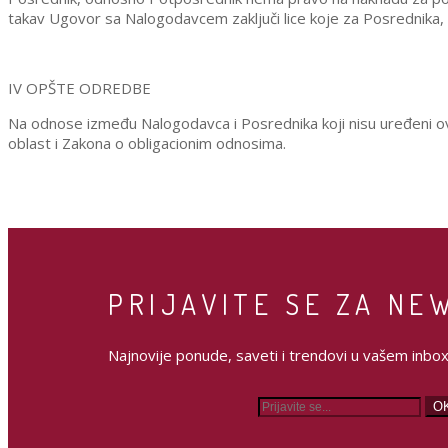
takav Ugovor sa Nalogodavcem zaključi lice koje za Posrednika
IV OPŠTE ODREDBE
Na odnose između Nalogodavca i Posrednika koji nisu uređeni o
oblast i Zakona o obligacionim odnosima.
PRIJAVITE SE ZA NE
Najnovije ponude, saveti i trendovi u vašem inboxu
O