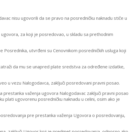
avac nisu ugovorili da se pravo na posredničku naknadu stiče u
ugovora, za koji je posredovao, u skladu sa prethodnim
ge Posrednika, utvrđeni su Cenovnikom posredničkih usluga koji
zatraži da mu se unapred plate sredstva za određene izdatke,
oveo u vezu Nalogodavca, zaključi posredovani pravni posao.
 prestanka važenja ugovora Nalogodavac zaključi pravni posao
 plati ugovorenu posredničku naknadu u celini, osim ako je
g posredovanja pre prestanka važenja Ugovora o posredovanju,
a, zaključi Ugovor koji je predmet posredovanja, odnosno ako