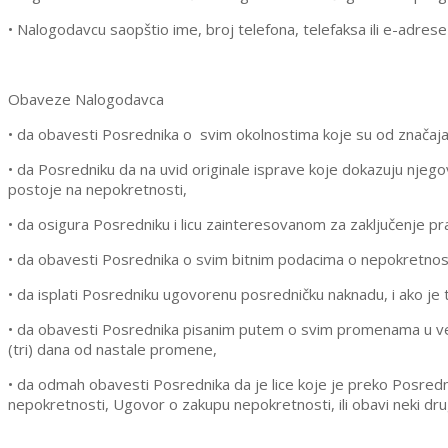
• Nalogodavcu saopštio ime, broj telefona, telefaksa ili e-adrese
Obaveze Nalogodavca
• da obavesti Posrednika o
svim okolnostima koje su od značaja
• da Posredniku da na uvid originale isprave koje dokazuju nje
postoje na nepokretnosti,
• da osigura Posredniku i licu zainteresovanom za zaključenje 
• da obavesti Posrednika o svim bitnim podacima o nepokretnosti, 
• da isplati Posredniku ugovorenu posredničku naknadu, i ako 
• da obavesti Posrednika pisanim putem o svim promenama u ve
(tri) dana od nastale promene,
• da odmah obavesti Posrednika da je lice koje je preko Posre
nepokretnosti, Ugovor o zakupu nepokretnosti, ili obavi neki dru