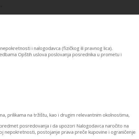
,
kretnosti i nalogodavca (fizičkog ili pravnog lica).
redbama Opštih uslova poslovanja posrednika u prometu i
a, prilikama na tržištu, kao i drugim relevantnim okolnostima,
je predmet posredovanja i da upozori Nalogodavca naročito na
j nepokretnosti, postojanje prava preče kupovine i ograničenje