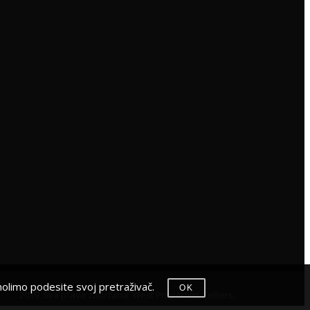
, molimo podesite svoj pretraživač.
OK
2019. Sva prava zadržana. West Properties Colliers.