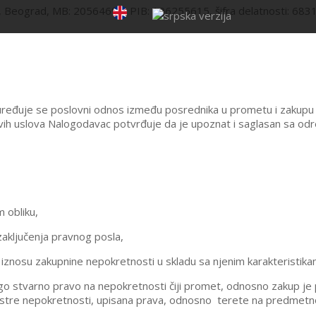
Beograd, MB: 20564695, PIB: 106255615, šifra delatnosti: 6831
eđuje se poslovni odnos između posrednika u prometu i zakupu nepo
ih uslova Nalogodavac potvrđuje da je upoznat i saglasan sa od
 obliku,
zaključenja pravnog posla,
 iznosu zakupnine nepokretnosti u skladu sa njenim karakteristikam
 drugo stvarno pravo na nepokretnosti čiji promet, odnosno zakup 
stre nepokretnosti, upisana prava, odnosno
terete na predmetno