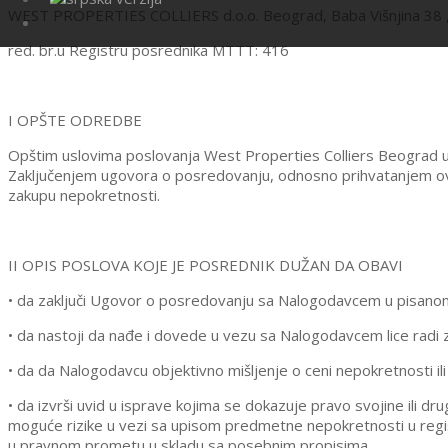
WEST PROPERTIES COLLIERS d.o.o. Beograd, Baba Višnjina 38 , 
red. br.u Registru posrednika MTTT: 416
I OPŠTE ODREDBE
Opštim uslovima poslovanja West Properties Colliers Beograd ur
Zaključenjem ugovora o posredovanju, odnosno prihvatanjem ov
zakupu nepokretnosti.
II OPIS POSLOVA KOJE JE POSREDNIK DUŽAN DA OBAVI
• da zaključi Ugovor o posredovanju sa Nalogodavcem u pisanom
• da nastoji da nađe i dovede u vezu sa Nalogodavcem lice radi 
• da da Nalogodavcu objektivno mišljenje o ceni nepokretnosti ili
• da izvrši uvid u isprave kojima se dokazuje pravo svojine ili
moguće rizike u vezi sa upisom predmetne nepokretnosti u regi
u pravnom prometu u skladu sa posebnim propisima,