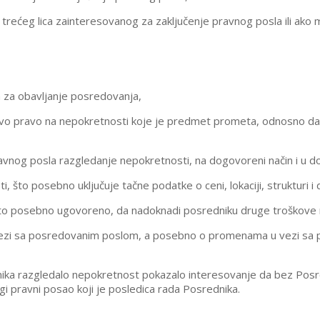
 trećeg lica zainteresovanog za zaključenje pravnog posla ili ako 
 za obavljanje posredovanja,
govo pravo na nepokretnosti koje je predmet prometa, odnosno da 
pravnog posla razgledanje nepokretnosti, na dogovoreni način i u
što posebno uključuje tačne podatke o ceni, lokaciji, strukturi i d
je to posebno ugovoreno, da nadoknadi posredniku druge troškove
zi sa posredovanim poslom, a posebno o promenama u vezi sa pr
dnika razgledalo nepokretnost pokazalo interesovanje da bez Pos
gi pravni posao koji je posledica rada Posrednika.