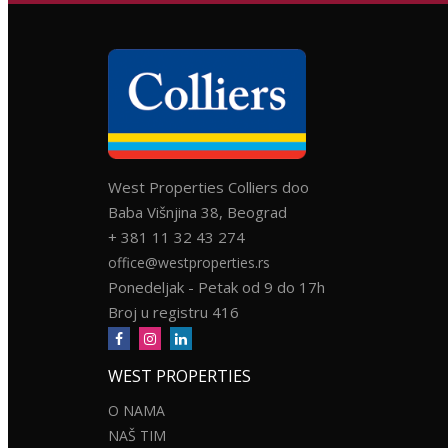
West Properties Colliers doo
Baba Višnjina 38, Beograd
+ 381 11 32 43 274
office@westproperties.rs
Ponedeljak - Petak od 9 do 17h
Broj u registru 416
WEST PROPERTIES
O NAMA
NAŠ TIM