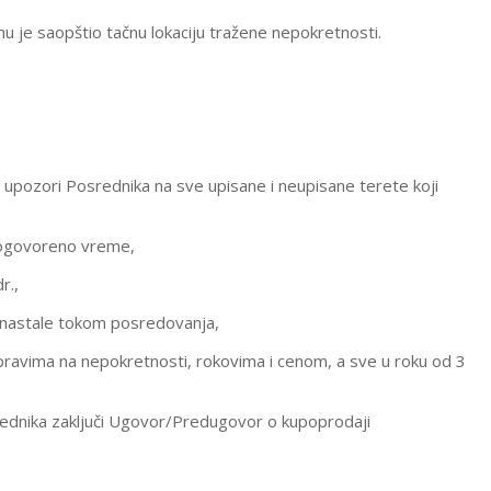
mu je saopštio tačnu lokaciju tražene nepokretnosti.
upozori Posrednika na sve upisane i neupisane terete koji
 dogovoreno vreme,
r.,
 nastale tokom posredovanja,
avima na nepokretnosti, rokovima i cenom, a sve u roku od 3
rednika zaključi Ugovor/Predugovor o kupoprodaji