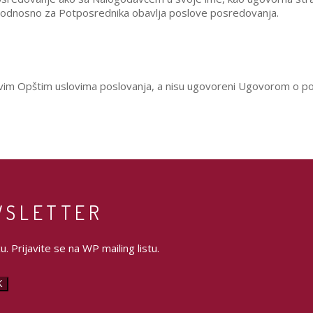
, odnosno za Potposrednika obavlja poslove posredovanja.
vim Opštim uslovima poslovanja, a nisu ugovoreni Ugovorom o po
WSLETTER
. Prijavite se na WP mailing listu.
K