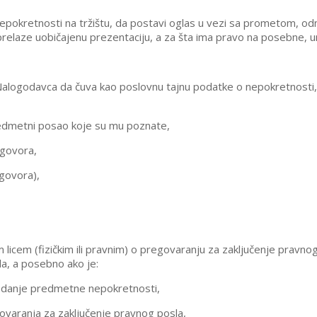
 nepokretnosti na tržištu, da postavi oglas u vezi sa prometom, o
laze uobičajenu prezentaciju, a za šta ima pravo na posebne, u
Nalogodavca da čuva kao poslovnu tajnu podatke o nepokretnosti,
edmetni posao koje su mu poznate,
Ugovora,
Ugovora),
icem (fizičkim ili pravnim) o pregovaranju za zaključenje pravn
a, a posebno ako je:
gledanje predmetne nepokretnosti,
ovaranja za zaključenje pravnog posla,