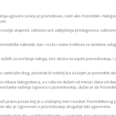
enja ugovora za koji je posredovao, osim ako Posrednik i Nalogod
vao.
rovizije unapred, odnosno pre zaključenja predugovora, odnosno 
sredničke naknade, kao i vrsta i visina troškova za dodatne uslu
užnih za izvršenje naloga, bez obzira na uspeh posredovanja, i 
vanbračni drug, potomak ili roditelj lica sa kojim je posrednik d
u otkaza Nalogodavca, a u roku ne dužem od mesec dana od dana
restanka važenja Ugovora o posredovanju, dužan je da Posredniku
juči pravni posao koji je u značajnoj meri rezultat Posrednikovo
sim ako je Ugovorom o posredovanju drugačije bilo ugovoreno.
redovanje ako sa Nalogodavcem u svoje ime, kao ugovorna stran