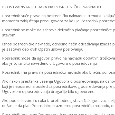
III OSTVARIVANJE PRAVA NA POSREDNIČKU NAKNADU
Posrednik stiče pravo na posredničku naknadu u trenutku zaključ
momentu zaključenja predugovora za koji je Posrednik posredo
Posrednik ne može da zahteva delimično plaćanje posredničke p
stavom.
Iznos posredničke naknade, odnosno način određivanja iznosa po
je sastavni deo ovih Opštih uslova poslovanja.
Posrednik može da ugovori pravo na naknadu dodatnih troškova n
ako je to izričito navedeno u Ugovoru o posredovanju.
Posrednik ima pravo na posredničku naknadu ako bračni, odnosno 
Ako nakon prestanka važenja Ugovora o posredovanju, na osnov
koji je neposredna posledica posrednikovog posredovanja pre p
Ugovorom o posredovanju drugačije bilo ugovoreno.
Ako pod uslovom i u roku iz prethodnog stava Nalogodavac zakl
dužan je da plati Posredniku srazmernu posredničku naknadu, o
Posrednik, odnosno Potposrednik nema pravo na naknadu za pos