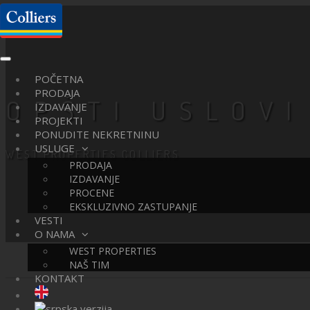
Toggle
navigation
POČETNA
PRODAJA
OPŠTI USLOV
IZDAVANJE
PROJEKTI
PONUDITE NEKRETNINU
USLUGE
WEST PROPERTIES COLLIERS
PRODAJA
IZDAVANJE
PROCENE
EKSKLUZIVNO ZASTUPANJE
VESTI
O NAMA
WEST PROPERTIES
NAŠ TIM
KONTAKT