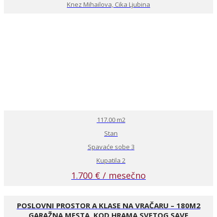
Knez Mihailova, Cika Ljubina
117.00 m2
Stan
Spavaće sobe 3
Kupatila 2
1.700 € / mesečno
POSLOVNI PROSTOR A KLASE NA VRAČARU – 180M2
GARAŽNA MESTA, KOD HRAMA SVETOG SAVE