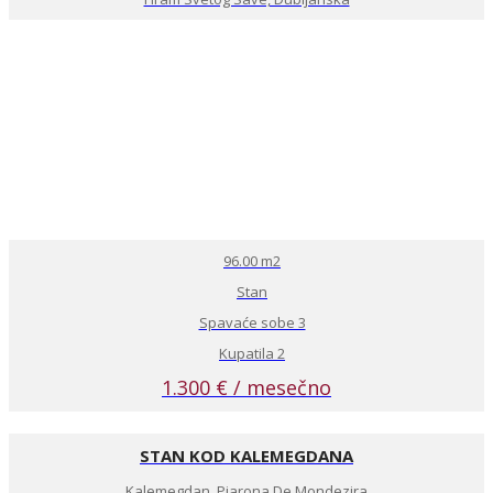
96.00 m2
Stan
Spavaće sobe 3
Kupatila 2
1.300 € / mesečno
STAN KOD KALEMEGDANA
Kalemegdan, Pjarona De Mondezira