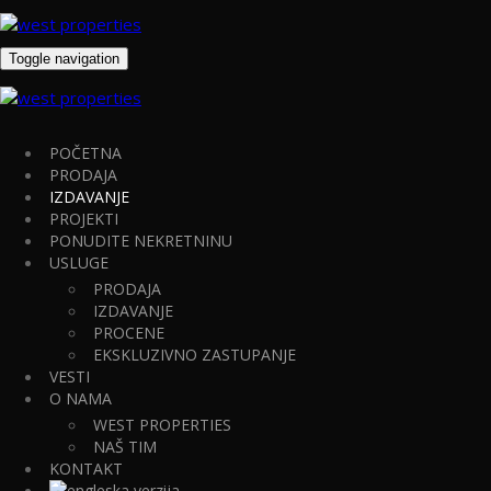
Toggle navigation
Tip
(možete selektovati više)
- Izaberite
Garsonjera
POČETNA
Jednosoban
PRODAJA
Jednoiposoban
IZDAVANJE
Dvosoban
PROJEKTI
Dvoiposoban
PONUDITE NEKRETNINU
Trosoban
USLUGE
Troiposoban
PRODAJA
Četvorosoban
IZDAVANJE
Četvoroiposoban
PROCENE
Petosoban
EKSKLUZIVNO ZASTUPANJE
Šestosoban
VESTI
Sedmosoban
O NAMA
Kuća
WEST PROPERTIES
Lokal
NAŠ TIM
Poslovni prostor
KONTAKT
Poslovni objekat