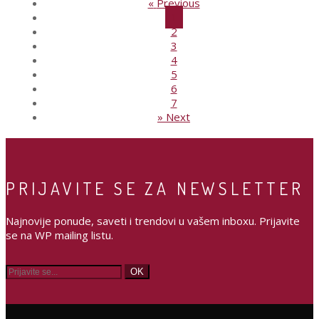
«
Previous
1
2
3
4
5
6
7
»
Next
PRIJAVITE SE ZA NEWSLETTER
Najnovije ponude, saveti i trendovi u vašem inboxu. Prijavite
se na WP mailing listu.
OK