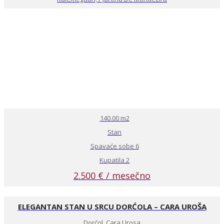
140.00 m2
Stan
Spavaće sobe 6
Kupatila 2
2.500 € / mesečno
ELEGANTAN STAN U SRCU DORĆOLA – CARA UROŠA
Dorćol, Cara Urosa