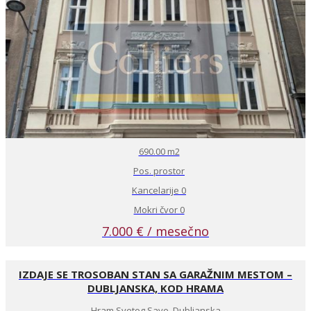
690.00 m2
Pos. prostor
Kancelarije 0
Mokri čvor 0
7.000 € / mesečno
IZDAJE SE TROSOBAN STAN SA GARAŽNIM MESTOM –
DUBLJANSKA, KOD HRAMA
Hram Svetog Save, Dubljanska