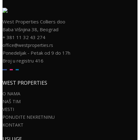
West Properties Colliers doo
Baba Višnjina 38, Beograd
+ 381 11 32 43 274
office@westproperties.rs
Ponedeljak - Petak od 9 do 17h
Broj u registru 416
WEST PROPERTIES
O NAMA
NAŠ TIM
VESTI
PONUDITE NEKRETNINU
KONTAKT
USLUGE