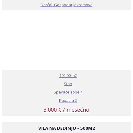
Dorćol, Gospodar Jevremova
192.00 m2
Stan
Spavaće sobe 4
Kupatila 2
3.000 € / mesečno
VILA NA DEDINJU - 500M2