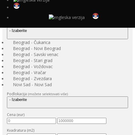
Zemljište
Magacin
Garaža
Lokacija
(možete selektovati više)
- Izaberite
Beograd - Čukarica
Beograd - Novi Beograd
Beograd - Savski venac
Beograd - Stari grad
Beograd - Voždovac
Beograd - Vračar
Beograd - Zvezdara
Novi Sad - Novi Sad
Podlokacija
(možete selektovati više)
- Izaberite
Cena (eur)
Kvadratura (m2)