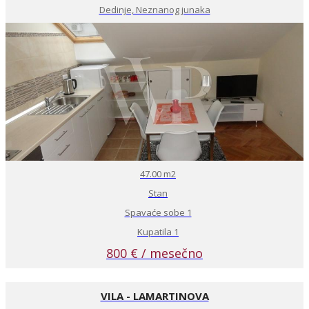
Dedinje, Neznanog junaka
47.00 m2
Stan
Spavaće sobe 1
Kupatila 1
800 € / mesečno
VILA - LAMARTINOVA