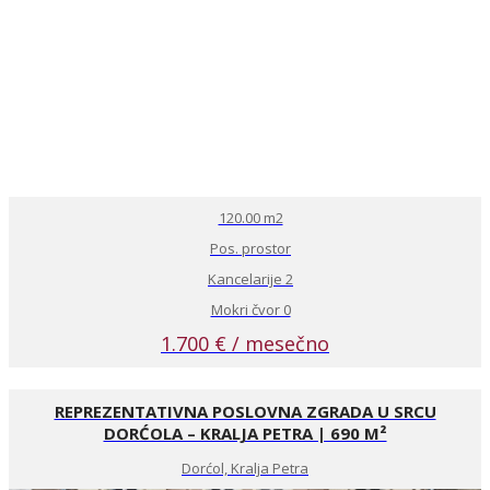
120.00 m2
Pos. prostor
Kancelarije 2
Mokri čvor 0
1.700 € / mesečno
REPREZENTATIVNA POSLOVNA ZGRADA U SRCU
DORĆOLA – KRALJA PETRA | 690 M²
Dorćol, Kralja Petra