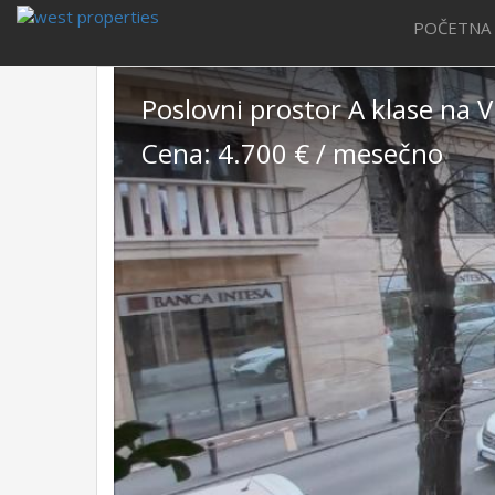
POČETNA
Poslovni prostor A klase na
Cena: 4.700 € / mesečno