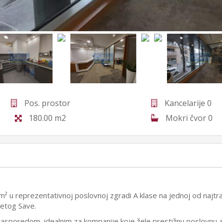
Pos. prostor
Kancelarije 0
180.00 m2
Mokri čvor 0
 u reprezentativnoj poslovnoj zgradi A klase na jednoj od najtra
vetog Save.
rasporedom, idealnim za kompanije koje žele prestižnu poslovnu a