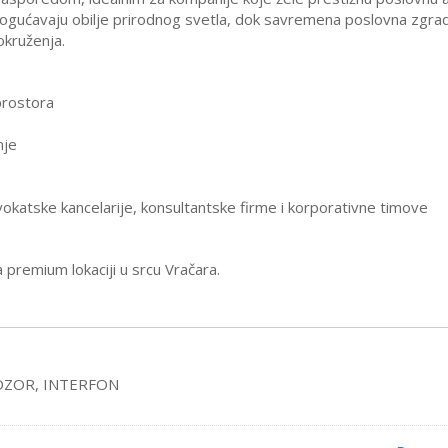
mogućavaju obilje prirodnog svetla, dok savremena poslovna zgra
okruženja.
rostora
nje
okatske kancelarije, konsultantske firme i korporativne timove
 premium lokaciji u srcu Vračara.
DZOR, INTERFON