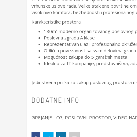
vrhunske uslove rada. Velike staklene površine o
visok nivo komfora, bezbednosti i profesionalnog 
Karakteristike prostora:
180m² moderno organizovanog poslovnog p
Poslovna zgrada A klase
Reprezentativan ulaz i profesionalno okruže
Odlična povezanost sa svim delovima grada
Mogućnost zakupa do 5 garažnih mesta
Idealno za IT kompanije, predstavništva, adv
Jedinstvena prilika za zakup poslovnog prostora na
DODATNE INFO
GREJANJE - CG
, POSLOVNI PROSTOR, VIDEO NA