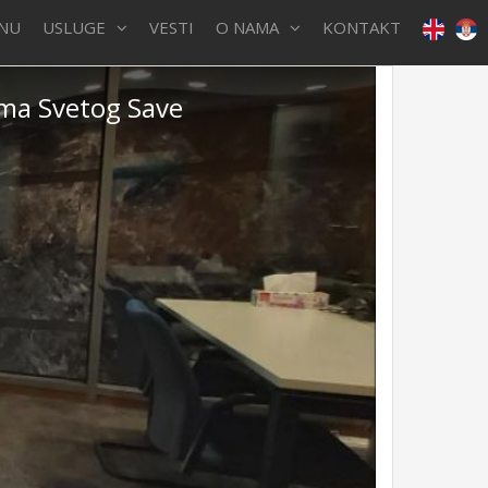
INU
USLUGE
VESTI
O NAMA
KONTAKT
ama Svetog Save