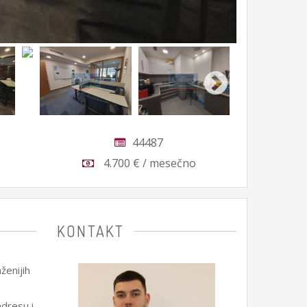
44487
4.700 € / mesečno
KONTAKT
ženijih
dresu i