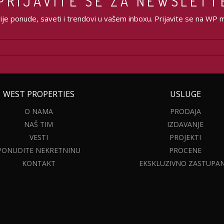
PRIJAVITE SE ZA NEWSLETT
je ponude, saveti i trendovi u vašem inboxu. Prijavite se na WP mai
WEST PROPERTIES
USLUGE
O NAMA
PRODAJA
NAŠ TIM
IZDAVANJE
VESTI
PROJEKTI
PONUDITE NEKRETNINU
PROCENE
KONTAKT
EKSKLUZIVNO ZASTUPAN