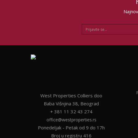
Najnovi
West Properties Colliers doo
Baba Višnjina 38, Beograd
+ 381 11 32 43 274
office@westproperties.rs
Ponedeljak - Petak od 9 do 17h
Broj u registru 416