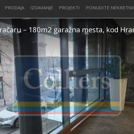
PRODAJA
IZDAVANJE
PROJEKTI
PONUDITE NEKRETN
 Vračaru – 180m2 garažna mesta, kod Hr