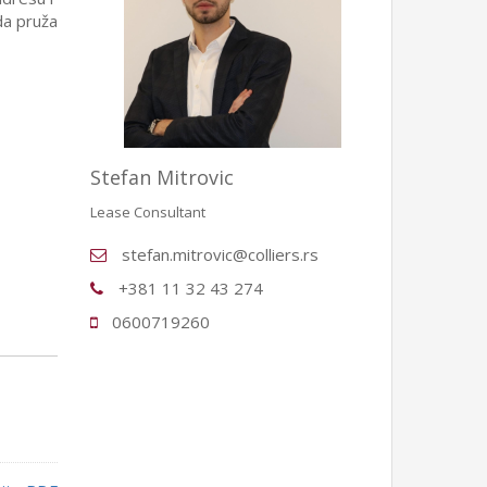
da pruža
Stefan Mitrovic
Lease Consultant
stefan.mitrovic@colliers.rs
+381 11 32 43 274
0600719260