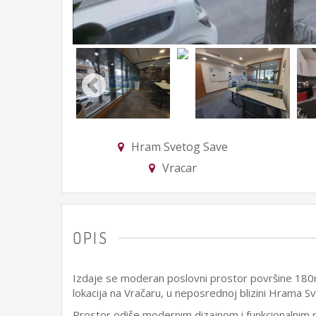
Hram Svetog Save
Vracar
OPIS
Izdaje se moderan poslovni prostor površine 180m²
lokacija na Vračaru, u neposrednoj blizini Hrama S
Prostor odiše modernim dizajnom i funkcionalnim 