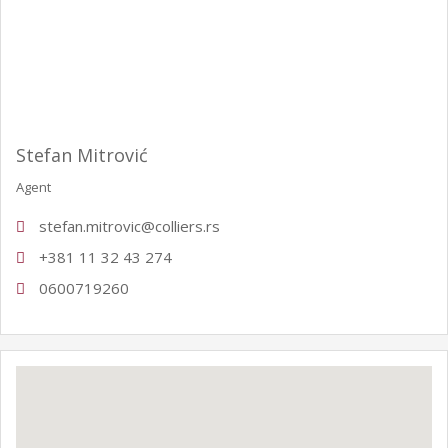
Stefan Mitrović
Agent
stefan.mitrovic@colliers.rs
+381 11 32 43 274
0600719260