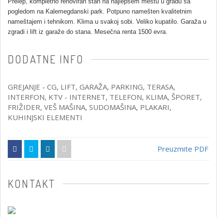
Prelep, kompletno renoviran stan na najlepšem mestu u gradu sa
pogledom na Kalemegdanski park. Potpuno namešten kvalitetnim
nameštajem i tehnikom. Klima u svakoj sobi. Veliko kupatilo. Garaža u
zgradi i lift iz garaže do stana. Mesečna renta 1500 evra.
DODATNE INFO
GREJANJE - CG
, LIFT, GARAŽA, PARKING, TERASA,
INTERFON, KTV - INTERNET, TELEFON, KLIMA, ŠPORET,
FRIŽIDER, VEŠ MAŠINA, SUDOMAŠINA, PLAKARI,
KUHINJSKI ELEMENTI
Preuzmite PDF
KONTAKT