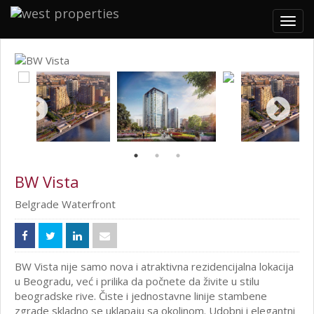
Togg
navig
BW Vista
Belgrade Waterfront
BW Vista nije samo nova i atraktivna rezidencijalna lokacija
u Beogradu, već i prilika da počnete da živite u stilu
beogradske rive. Čiste i jednostavne linije stambene
zgrade skladno se uklapaju sa okolinom. Udobni i elegantni