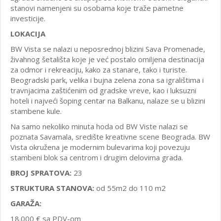
stanovi namenjeni su osobama koje traže pametne
investicije.
LOKACIJA
BW Vista se nalazi u neposrednoj blizini Sava Promenade,
živahnog šetališta koje je već postalo omiljena destinacija
za odmor i rekreaciju, kako za stanare, tako i turiste.
Beogradski park, velika i bujna zelena zona sa igralištima i
travnjacima zaštićenim od gradske vreve, kao i luksuzni
hoteli i najveći šoping centar na Balkanu, nalaze se u blizini
stambene kule.
Na samo nekoliko minuta hoda od BW Viste nalazi se
poznata Savamala, središte kreativne scene Beograda. BW
Vista okružena je modernim bulevarima koji povezuju
stambeni blok sa centrom i drugim delovima grada.
BROJ SPRATOVA:
23
STRUKTURA STANOVA:
od 55m2 do 110 m2
GARAŽA:
18.000 € sa PDV-om