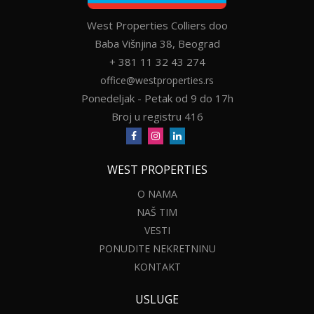
West Properties Colliers doo
Baba Višnjina 38, Beograd
+ 381 11 32 43 274
office@westproperties.rs
Ponedeljak - Petak od 9 do 17h
Broj u registru 416
WEST PROPERTIES
O NAMA
NAŠ TIM
VESTI
PONUDITE NEKRETNINU
KONTAKT
USLUGE