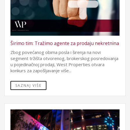
Širimo tim: Tražimo agente za prodaju nekretnina
Zbog povećanog obima posla i širenja na novi
segment tržišta otvorenog, brokerskog posredovanja
u pojedinačnoj prodaji, West Properties otvara
konkurs za zapošljavanje više...
SAZNAJ VIŠE