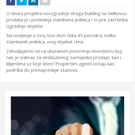
U okviru projekta novogradnje Viraga building na Vidikovcu
prodata je i poslednja stambena jedinica i to pre završetka
izgradnje objekta.
Na useljenje u svoj novi dom čeka 45 porodica, koliko
stambenih jedinica, ovaj objekat i ima.
Zahvaljujemo se na ukazanom poverenju investitoru koji
nas je izabrao za ekskluzivnog zastupnika prodaje, kao i
klijentima uz koje West Properties agenti ostaju kao
podrška do primopredaje stanova.