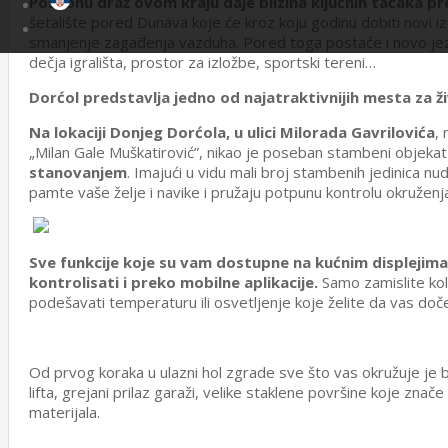
Posebnu draž ovom kraju daje blizina ključnih tačaka p
šetalište pored Dunava koje će kroz koju godinu dobiti novi iz
smanjenje zagađenja vazduha. Pored toga postaće i novo jezgro
dečja igrališta, prostor za izložbe, sportski tereni…
Dorćol predstavlja jedno od najatraktivnijih mesta za
Na lokaciji Donjeg Dorćola, u ulici Milorada Gavrilovića
,
„Milan Gale Muškatirović”, nikao je poseban stambeni objekat
stanovanjem
. Imajući u vidu mali broj stambenih jedinica nu
pamte vaše želje i navike i pružaju potpunu kontrolu okružen
Sve funkcije koje su vam dostupne na kućnim displejima,
kontrolisati i preko mobilne aplikacije.
Samo zamislite kol
podešavati temperaturu ili osvetljenje koje želite da vas do
Od prvog koraka u ulazni hol zgrade sve što vas okružuje je b
lifta, grejani prilaz garaži, velike staklene površine koje 
materijala.