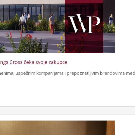
Kings Cross čeka svoje zakupce
imenima, uspešnim kompanijama i prepoznatljivim brendovima međ