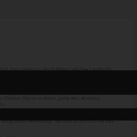
to baš zbog njegovog geografskog položaja u podnožju
ine proglasio jednom od najprivlačnijih gradskih četvrti
se izgradi Linijski park dugačak 4,5 kilometara koji će se
unava. Deli se na donji i gornji deo, ali većina
ru.
zgrađeni u vreme austrijske okupacije prestonice. Takođe je
ze Beogradska filharmonija, Narodno pozorište i Narodni