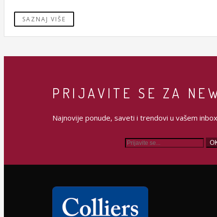
SAZNAJ VIŠE
PRIJAVITE SE ZA NE
Najnovije ponude, saveti i trendovi u vašem inboxu
O