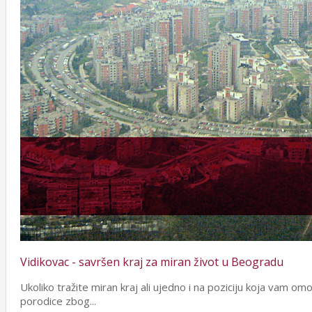
Vidikovac - savršen kraj za miran život u Beogradu
Ukoliko tražite miran kraj ali ujedno i na poziciju koja vam o
porodice zbog...