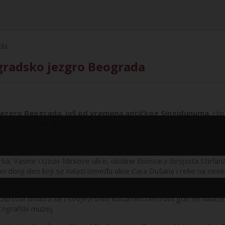
gradsko jezgro Beograda
 jezgro Beograda, još od vremena antičkog Singidunuma
, i 
o
naselje koje je britanski list Guardian početkom 2020. god
u da će građani ovog dela grada dobiti svojevrsnu zelenu oazu kada 
ančevačkog mosta.
Vasine i Uzun-Mirkove ulice, okoline Bulevara despota Stefana i D
onji deo koji se nalazi između ulice Cara Dušana i reke na seve
zmeđu 1724. i 1727. godine
kao jedan od prvih objekata koji su i
tor Dorćola smatra se i svojevrsnim kulturnim centrom gde se nala
tografski muzej.