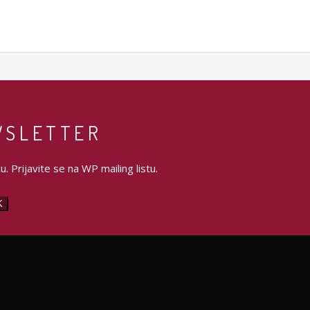
WSLETTER
. Prijavite se na WP mailing listu.
K