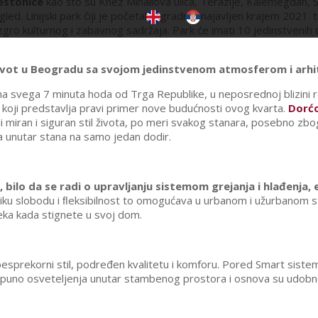
restonice
kao što su Knez Mihailova ulica, Terazije, Kalemegdan, S
gled. Linijski park čiji je početak izgradnje najavljen krajem 2021
 kulturnog i zabavnog sadržaja. Park će imati 10 jedinstvenih celi
 život u Beogradu sa svojom jedinstvenom atmosferom i arh
 na svega 7 minuta hoda od Trga Republike, u neposrednoj blizini 
 koji predstavlja pravi primer nove budućnosti ovog kvarta.
Dorćo
di miran i siguran stil života, po meri svakog stanara, posebno zbo
ja unutar stana na samo jedan dodir.
 bilo da se radi o upravljanju sistemom grejanja i hlađenj
iku slobodu i ﬂeksibilnost to omogućava u urbanom i užurbanom sti
čeka kada stignete u svoj dom.
esprekorni stil, podređen kvalitetu i komforu. Pored Smart sistema
znače puno osveteljenja unutar stambenog prostora i osnova su ud