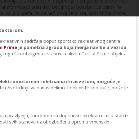
kadarlija, a za one koji bi da pobegnu od gradske vreve tu je
. transformisaće stari deo Beograda i posebno će uticati na
na, a u njemu će se naći nova šetališta, biciklističke staze,
itekturom.
rekreativnih sadržaja poput sportsko rekreativnog centra
l Prime
je pametna zgrada koja menja navike u vezi sa
g
toga što inteligentni stanovi u okviru Dorćol Prime objekta
a, elektromotornim roletnama ili rasvetom, moguće je
lu života koji svi danas delimo. I dok niste kod kuće, možete
 upravljanja, tom komforu doprinosi i direktan ulaz u stan iz
obnosti svih stanova uz obezbeđenu opremu vrhunskih